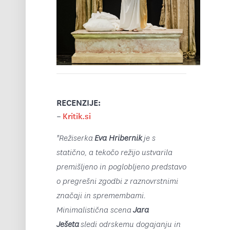
RECENZIJE:
–
Kritik.si
"Režiserka
Eva Hribernik
je s
statično, a tekočo režijo ustvarila
premišljeno in poglobljeno predstavo
o pregrešni zgodbi z raznovrstnimi
značaji in spremembami.
Minimalistična scena
Jara
Ješeta
sledi odrskemu dogajanju in