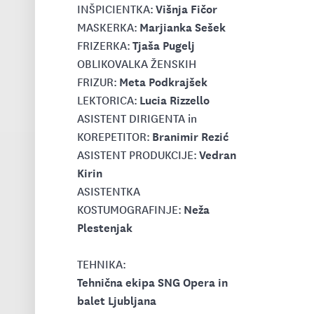
Višnja Fičor
INŠPICIENTKA:
Marjianka Sešek
MASKERKA:
Tjaša Pugelj
FRIZERKA:
OBLIKOVALKA ŽENSKIH
Meta Podkrajšek
FRIZUR:
Lucia Rizzello
LEKTORICA:
ASISTENT DIRIGENTA in
Branimir Rezić
KOREPETITOR:
Vedran
ASISTENT PRODUKCIJE:
Kirin
ASISTENTKA
Neža
KOSTUMOGRAFINJE:
Plestenjak
TEHNIKA:
Tehnična ekipa SNG Opera in
balet Ljubljana