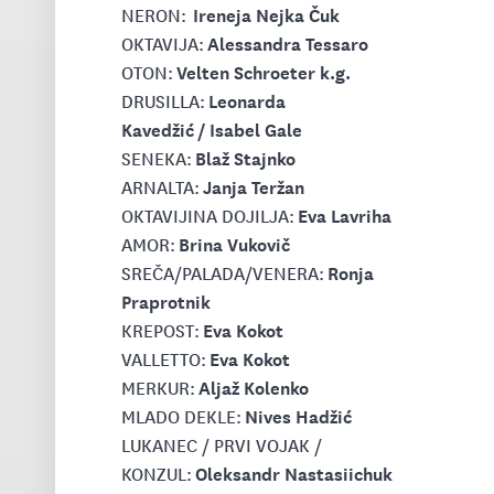
Ireneja Nejka Čuk
NERON:
Alessandra Tessaro
OKTAVIJA:
Velten Schroeter k.g.
OTON:
Leonarda
DRUSILLA:
Kavedžić
/
Isabel Gale
Blaž Stajnko
SENEKA:
Janja Teržan
ARNALTA:
Eva Lavriha
OKTAVIJINA DOJILJA:
Brina Vukovič
AMOR:
Ronja
SREČA/PALADA/VENERA:
Praprotnik
Eva Kokot
KREPOST:
Eva Kokot
VALLETTO:
Aljaž Kolenko
MERKUR:
Nives Hadžić
MLADO DEKLE:
LUKANEC / PRVI VOJAK /
Oleksandr Nastasiichuk
KONZUL: