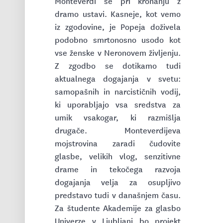
Monteverdi se pri kronanju z
dramo ustavi. Kasneje, kot vemo
iz zgodovine, je Popeja doživela
podobno smrtonosno usodo kot
vse ženske v Neronovem življenju.
Z zgodbo se dotikamo tudi
aktualnega dogajanja v svetu:
samopašnih in narcističnih vodij,
ki uporabljajo vsa sredstva za
umik vsakogar, ki razmišlja
drugače. Monteverdijeva
mojstrovina zaradi čudovite
glasbe, velikih vlog, senzitivne
drame in tekočega razvoja
dogajanja velja za osupljivo
predstavo tudi v današnjem času.
Za študente Akademije za glasbo
Univerze v Ljubljani bo projekt