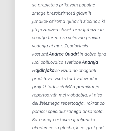
se prepleta s prikazom popolne
zmage brezobzirnosti glavnih
junakov oziroma njihovih zločinov, ki
jih je zmožen človek brez ljubezni in
sočutja ter mu za veljavna pravila
vedenja ni mar. Zgodovinski
kostumi
Andree Quadri
in dobra igra
luči oblikovalca svetlobe
Andreja
Hajdinjaka
so vizualno obogatili
predstavo. Vsekakor hvalevreden
projekt tudi s stališča premikanja
repertoarnih mej v obdobja, ki niso
del železnega repertoarja. Tokrat ob
pomoči specializiranega ansambla,
Baročnega orkestra ljubljanske
akademije za glasbo, ki je igral pod