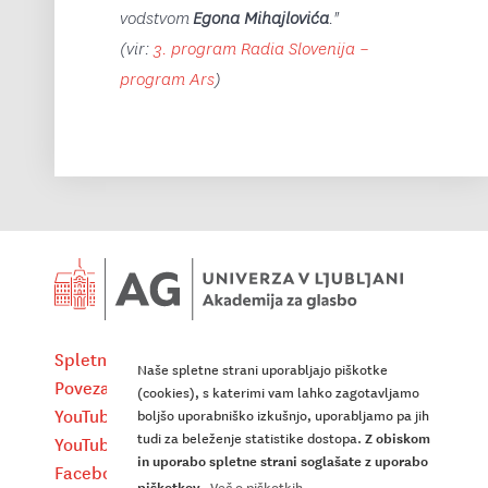
vodstvom
Egona Mihajlovića
."
(vir:
3. program Radia Slovenija –
program Ars
)
Spletna pošta
Instagram UL AG
Naše spletne strani uporabljajo piškotke
Povezave
X UL AG
(cookies), s katerimi vam lahko zagotavljamo
YouTube (koncertni cikli UL AG)
LinkedIn UL AG
boljšo uporabniško izkušnjo, uporabljamo pa jih
tudi za beleženje statistike dostopa.
Z obiskom
YouTube (javni nastopi)
Dostopnost in piškotki
in uporabo spletne strani soglašate z uporabo
Facebook UL AG
piškotkov.
Več o piškotkih