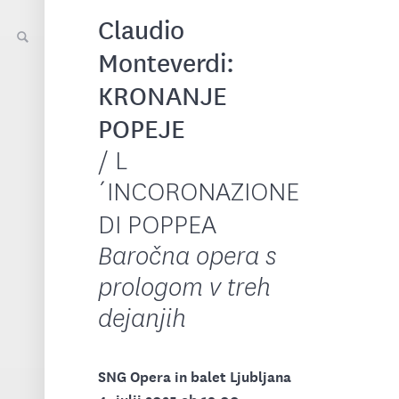
Claudio
Monteverdi:
KRONANJE
POPEJE
/ L
´INCORONAZIONE
DI POPPEA
Baročna opera s
prologom v treh
dejanjih
SNG Opera in balet Ljubljana
4. julij 2025 ob 19.00