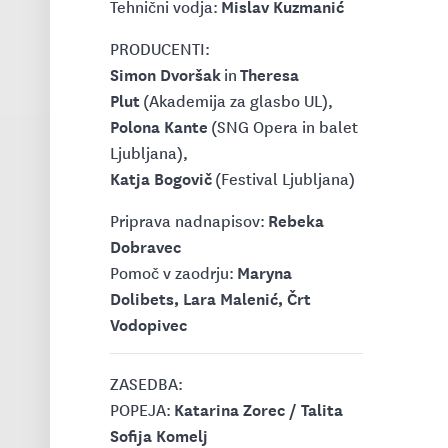
Mislav Kuzmanić
Tehnični vodja:
PRODUCENTI:
Simon Dvoršak
Theresa
in
Plut
(Akademija za glasbo UL),
Polona Kante
(SNG Opera in balet
Ljubljana),
Katja Bogovič
(Festival Ljubljana)
Rebeka
Priprava nadnapisov:
Dobravec
Maryna
Pomoč v zaodrju:
Dolibets, Lara Malenić, Črt
Vodopivec
ZASEDBA:
Katarina Zorec / Talita
POPEJA:
Sofija Komelj