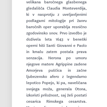
velikana baročnega glasbenega
gledališča Claudia Monteverdija,
ki v nasprotju z uveljavljenimi
podlagami mitologije pri žanru
baročnih oper uporablja resnično
zgodovinsko snov. Prvo izvedbo je
doživela leta 1643 v beneški
operni hiši Santi Giovanni e Paolo
in kmalu zatem postala prava
senzacija. Nerona po umoru
njegove matere Agrippine zadene
Amorjeva puščica in začne
ljubezensko afero z legendarno
lepotico Popejo, ki pa, naveličana
svojega moža, generala Otona,
izkoristi priložnost, saj želi postati
cesarica Rimskega cesarstva.