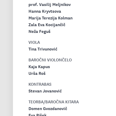
prof. Vasilij Meljnikov
Hanna Kryvtsova
Marija Terezija Kolman
Zala Eva Kocijančič
Neža Feguš
VIOLA
Tina Trivunović
BAROČNI VIOLONČELO
Kaja Kapus
Urša Roš
KONTRABAS
Stevan Jovanović
TEORBA/BAROČNA KITARA
Domen Gvozdanovič
Eva Pišek