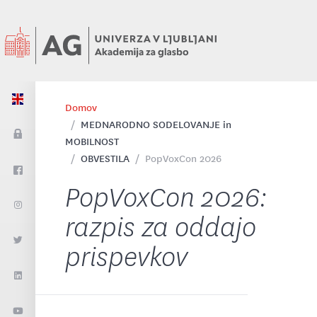
Domov
MEDNARODNO SODELOVANJE in
MOBILNOST
OBVESTILA
PopVoxCon 2026
PopVoxCon 2026:
razpis za oddajo
prispevkov