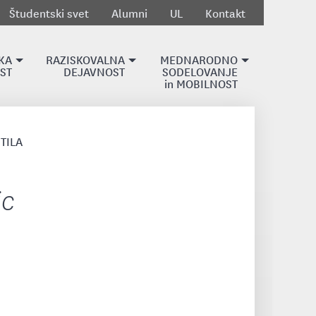
Študentski svet
Alumni
UL
Kontakt
KA
RAZISKOVALNA
MEDNARODNO
ST
DEJAVNOST
SODELOVANJE
in MOBILNOST
TILA
ic