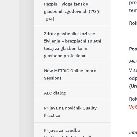
pro
Razpis - Vloga žensk v
tem
glasbenih zgodovinah (1789–
1914)
Rok
Zdrav glasbenik skozi vse
življenje – brezplačni spletni
Pos
tečaj za glasbenike in
glasbene profesional
Mus
V s
New METRIC Online Impro
odp
Sessions
(Ur
AEC dialog
Rok
Več
Prijava na novičnik Quality
Practice
Prijava za izvedbo
Int