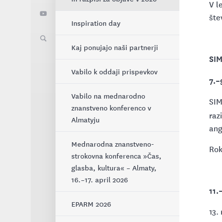
V l
šte
Inspiration day
Kaj ponujajo naši partnerji
SIM
Vabilo k oddaji prispevkov
7.–
Vabilo na mednarodno
SIM
znanstveno konferenco v
raz
Almatyju
ang
Mednarodna znanstveno-
Rok
strokovna konferenca »Čas,
glasba, kultura« – Almaty,
16.–17. april 2026
11.
EPARM 2026
13.