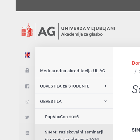
Do
Mednarodna akreditacija UL AG
S
OBVESTILA za ŠTUDENTE
OBVESTILA
Štipendija Josephine Valencic
za študij petja v ZDA
PopVoxCon 2026
Štipendije za European Forum
SIM
Alpbach 2026
SIMM: raziskovalni seminarji
in razpisi za objave v 2026