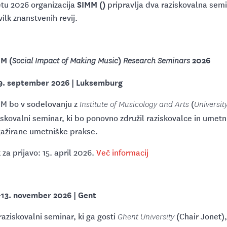
SIMM ()
etu 2026 organizacija
pripravlja dva raziskovalna semin
vilk znanstvenih revij.
M (
)
2026
Social Impact of Making Music
Research Seminars
9. september 2026 | Luksemburg
M bo v sodelovanju z
(
Institute of Musicology and Arts
Universi
iskovalni seminar, ki bo ponovno združil raziskovalce in umet
ažirane umetniške prakse.
 za prijavo: 15. april 2026.
Več informacij
–13. november 2026 | Gent
 raziskovalni seminar, ki ga gosti
(Chair Jonet)
Ghent University