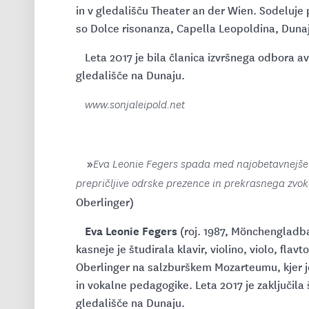
in v gledališču Theater an der Wien. Sodeluje p
so Dolce risonanza, Capella Leopoldina, Dunajs
Leta 2017 je bila članica izvršnega odbora avs
gledališče na Dunaju.
www.sonjaleipold.net
»
Eva Leonie Fegers spada med najobetavnejše g
prepričljive odrske prezence in prekrasnega zvok
Oberlinger)
Eva Leonie Fegers
(roj. 1987, Mönchengladbac
kasneje je študirala klavir, violino, violo, fla
Oberlinger na salzburškem Mozarteumu, kjer je 
in vokalne pedagogike. Leta 2017 je zaključila 
gledališče na Dunaju.