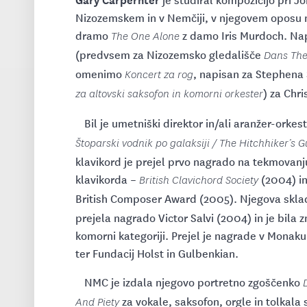
Nizozemskem in v Nemčiji, v njegovem oposu n
dramo
z damo Iris Murdoch. Napi
The One Alone
(predvsem za Nizozemsko gledališče
Dans The
omenimo
, napisan za Stephena 
Koncert za rog
) za Chr
za altovski saksofon in komorni orkester
Bil je umetniški direktor in/ali aranžer-orkest
Štoparski vodnik po galaksiji / The Hitchhiker’s 
klavikord je prejel prvo nagrado na tekmovanj
klavikorda –
(2004) in
British Clavichord Society
British Composer Award (2005). Njegova skl
prejela nagrado Victor Salvi (2004) in je bil
komorni kategoriji. Prejel je nagrade v Monak
ter Fundacij Holst in Gulbenkian.
NMC je izdala njegovo portretno zgoščenko
za vokale, saksofon, orgle in tolkala
And Piety