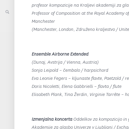
profesor kompozicije na Kraljevi akademiji za g
Professor of Composition at the Royal Academy of
Manchester
(Manchester, London, Združeno kraljestvo / Uni
Ensemble Airborne Extended
(Dunaj, Avstrija / Vienna, Austria)
Sonja Leipold – čembalo
/ harpsichord
Eva Leonie Fegers – kljunaste flavte, Paetzold
/ r
Doris Nicoletti, Elena Gabbrielli – flavta
/ flute
Elisabeth Plank, Tina Žerdin, Virginie Tarrête – 
Izmenjalna koncerta
Oddelkov za kompozicijo in 
Akademije za glasbo Univerze v Ljubljani
/ Excha