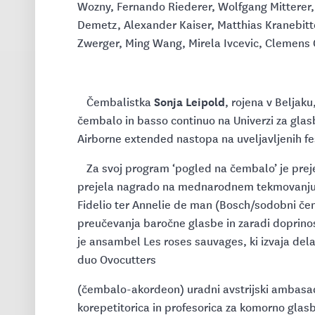
Wozny, Fernando Riederer, Wolfgang Mitterer,
Demetz, Alexander Kaiser, Matthias Kranebitt
Zwerger, Ming Wang, Mirela Ivcevic, Clemens
Sonja Leipold
Čembalistka
, rojena v Beljak
čembalo in basso continuo na Univerzi za glasb
Airborne extended nastopa na uveljavljenih festi
Za svoj program ‘pogled na čembalo’ je prejel
prejela nagrado na mednarodnem tekmovanju 
Fidelio ter Annelie de man (Bosch/sodobni čemb
preučevanja baročne glasbe in zaradi doprino
je ansambel Les roses sauvages, ki izvaja dela s
duo Ovocutters
(čembalo-akordeon) uradni avstrijski ambasad
korepetitorica in profesorica za komorno glasb