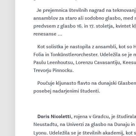
Je prejemnica številnih nagrad na tekmovanji
ansamblov za staro ali sodobno glasbo, med n
predvsem z glasbo 16. in 17. stoletja, kvintet 
renesanse ...
Kot solistka je nastopila z ansambli, kot so 
Folia in Tonkünstlerorchester. Udeležila se je
Paulu Leenhoutsu, Lorenzu Cavasantiju, Kees
Trevorju Pinnocku.
Poučuje kljunasto flavto na dunajski Glasben
posebej nadarjenimi študenti.
Doris Nicoletti
, rojena v Gradcu, je študira
Neustadtu, na Univerzi za glasbo na Dunaju i
Lyonu. Udeležila se je številnih akademij, ko