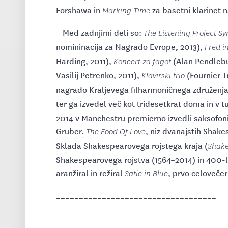
Forshawa in
za basetni klarinet 
Marking Time
Med zadnjimi deli so:
The Listening Project 
nomininacija za Nagrado Evrope, 2013),
Fred i
Harding, 2011),
(Alan Pendlebur
Koncert za fagot
Vasilij Petrenko, 2011),
(Fournier T
Klavirski trio
nagrado Kraljevega filharmoničnega združenja
ter ga izvedel več kot tridesetkrat doma in v tu
2014 v Manchestru premierno izvedli saksofonis
Gruber.
, niz dvanajstih Shakes
The Food Of Love
Sklada Shakespearovega rojstega kraja (
Shake
Shakespearovega rojstva (1564–2014) in 400-le
aranžiral in režiral
, prvo celovečer
Satie in Blue
___________________________________