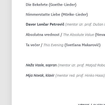
Die Bekehrte (Goethe-Lieder)
Nimmerstatte Liebe (Mörike-Lieder)
Davor Lončar Petrovič
(mentor izr. prof. Dušan
Absolutna vrednost /
(Neva
The Absolute Value
Ta večer /
(Svetlana Makarovič)
This Evening
Neža Vasle, sopran
(mentor izr. prof. Matjaž Rob
Mija Novak, klavir
(mentor red. prof. Hinko Haas)
URNIK /