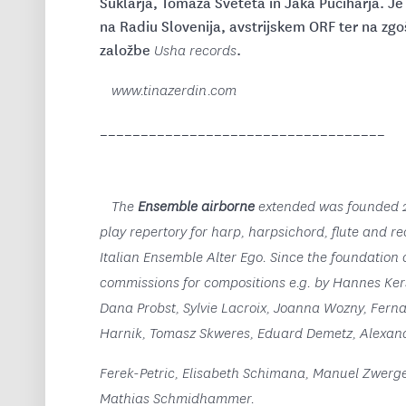
Šuklarja, Tomaža Sveteta in Jaka Puciharja. Je
na Radiu Slovenija, avstrijskem ORF ter na zgo
založbe
.
Usha records
www.tinazerdin.com
___________________________________
The
Ensemble airborne
extended was founded 20
play repertory for harp, harpsichord, flute and r
Italian Ensemble Alter Ego. Since the foundation 
commissions for compositions e.g. by Hannes Ker
Dana Probst, Sylvie Lacroix, Joanna Wozny, Ferna
Harnik, Tomasz Skweres, Eduard Demetz, Alexand
Ferek-Petric, Elisabeth Schimana, Manuel Zwerge
Mathias Schmidhammer.