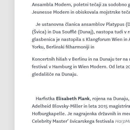
Ansambla Modern, poletni tečaji za sodobno
Jeunesse Modern in obiskovala mojstrske tečaje
Je ustanovna članica ansamblov Platypus (Dun
(Švica) in Dua Soufflé (Dunaj), nastopa tudi v
glasbenica je nastopila s Klangforum Wien in
Yorku, Berlinski filharmoniji in
Koncertnih hišah v Berlinu in na Dunaju ter na 
festival v Hamburg in Wien Modern. Od leta 201
gledališče na Dunaju.
Elisabeth Plank
Harfistka
, rojena na Dunaju,
Adelheid Blovsky-Miller in leta 2015 magistriral
Hofburgkapelle. Je nagrajenka državnih in me
Celebrity Master’ švicarskega festivala
HarpMa