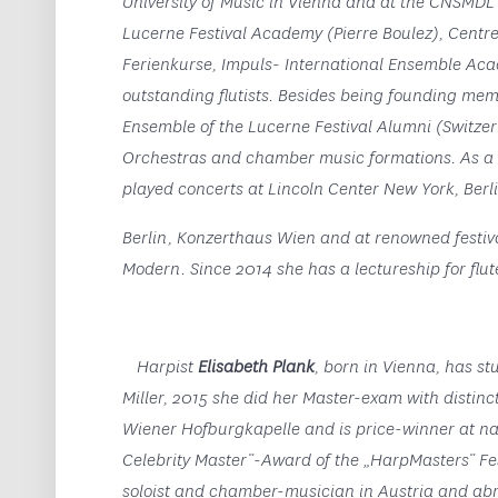
University of Music in Vienna and at the CNSMDL
Lucerne Festival Academy (Pierre Boulez), Cen
Ferienkurse, Impuls- International Ensemble Ac
outstanding flutists. Besides being founding mem
Ensemble of the Lucerne Festival Alumni (Switzer
Orchestras and chamber music formations. As a
played concerts at Lincoln Center New York, Ber
Berlin, Konzerthaus Wien and at renowned festiv
Modern. Since 2014 she has a lectureship for flut
Harpist
Elisabeth Plank
, born in Vienna, has s
Miller, 2015 she did her Master-exam with distinc
Wiener Hofburgkapelle and is price-winner at nat
Celebrity Master“-Award of the „HarpMasters“ Fe
soloist and chamber-musician in Austria and abr