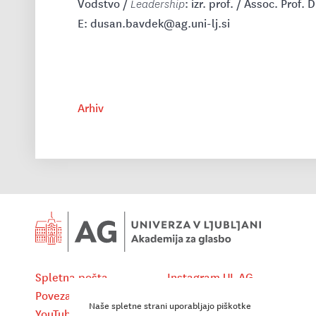
Vodstvo /
: izr. prof. / Assoc. Prof
Leadership
E: dusan.bavdek@ag.uni-lj.si
Arhiv
Spletna pošta
Instagram UL AG
Povezave
X UL AG
Naše spletne strani uporabljajo piškotke
YouTube (koncertni cikli UL AG)
LinkedIn UL AG