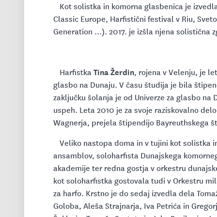
Kot solistka in komorna glasbenica je izvedla
Classic Europe, Harfistični festival v Riu, Svet
Generation ...). 2017. je izšla njena solistična
Tina Žerdin
Harfistka
, rojena v Velenju, je l
glasbo na Dunaju. V času študija je bila štipen
zaključku šolanja je od Univerze za glasbo na 
uspeh. Leta 2010 je za svoje raziskovalno delo
Wagnerja, prejela štipendijo Bayreuthskega š
Veliko nastopa doma in v tujini kot solistka in
ansamblov, soloharfista Dunajskega komornega
akademije ter redna gostja v orkestru dunajsk
kot soloharfistka gostovala tudi v Orkestru mi
za harfo. Krstno je do sedaj izvedla dela Tomaž
Goloba, Aleša Strajnarja, Iva Petrića in Greg