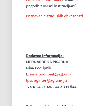
pogodb z vsemi institucijami)
Priznavanje študijskih obveznosti
Dodatne informacije:
MEDNARODNA PISARNA
Nina Podlipnik
E:
nina.podlipnik@ag.uni-
lj.si
;
aginter@ag.uni-lj.si
T: 01/ 24 27 320, 040 399 644
Prijave na želene institucije