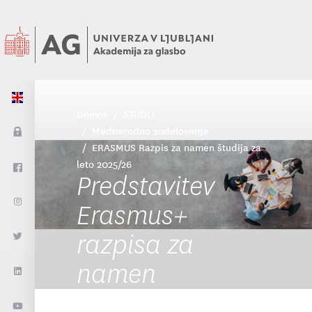
Domov
ŠTUDIJ
Mednarodno sodelovanje
ERASMUS Razpis za namen študija za
leto 2025/26
Predstavitev
Erasmus+
razpisa za
namen
izmenjave