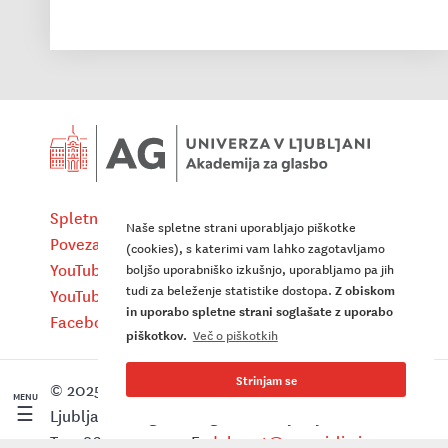
Spletna pošta
Instagram UL AG
Naše spletne strani uporabljajo piškotke
Povezave
X UL AG
(cookies), s katerimi vam lahko zagotavljamo
YouTube (koncertni cikli UL AG)
LinkedIn UL AG
boljšo uporabniško izkušnjo, uporabljamo pa jih
tudi za beleženje statistike dostopa.
Z obiskom
YouTube (javni nastopi)
Dostopnost in piškotki
in uporabo spletne strani soglašate z uporabo
Facebook UL AG
piškotkov.
Več o piškotkih
Strinjam se
© 2025 Akademija za glasbo Univerze v
☰
Ljubljani, Kongresni trg 1, 1000 Ljubljana,
T: +386 1 2427 300, E:
dekanat@ag.uni-lj.si