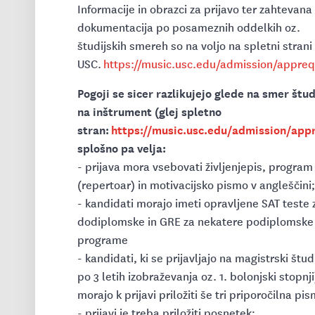
Informacije in obrazci za prijavo ter zahtevana
dokumentacija po posameznih oddelkih oz.
študijskih smereh so na voljo na spletni strani
USC.
https://music.usc.edu/admission/appreq
Pogoji se sicer razlikujejo glede na smer štud
na inštrument (glej spletno
stran:
https://music.usc.edu/admission/app
splošno pa velja:
- prijava mora vsebovati življenjepis, program
(repertoar) in motivacijsko pismo v angleščini
- kandidati morajo imeti opravljene SAT teste 
dodiplomske in GRE za nekatere podiplomske
programe
- kandidati, ki se prijavljajo na magistrski študi
po 3 letih izobraževanja oz. 1. bolonjski stopnji
morajo k prijavi priložiti še tri priporočilna pi
- prijavi je treba priložiti posnetek;