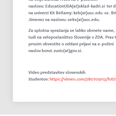
naslovu: EducationUSA(at)sklad-kadri.si ter d
na univerzi Kit Bellamy: keb(at)usc.edu oz. Br
Jimenez na naslovu: seits(at)usc.edu.
Za splošna vprašanja se lahko obrnete name, 
tudi na veleposlaništvo Slovenije v ZDA. Prav t
prosim obvestite o oddani prijavi na e-poštni
naslov borut.zunic(at)gov.si.
Video predstavitev slovenskih
študentov:
https://vimeo.com/280709113/fc6