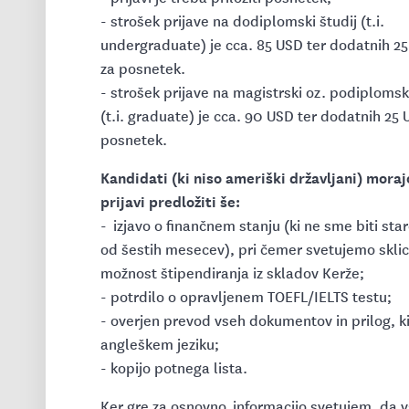
- strošek prijave na dodiplomski študij (t.i.
undergraduate) je cca. 85 USD ter dodatnih 2
za posnetek.
- strošek prijave na magistrski oz. podiplomski
(t.i. graduate) je cca. 90 USD ter dodatnih 25 
posnetek.
Kandidati (ki niso ameriški državljani) moraj
prijavi predložiti še:
- izjavo o finančnem stanju (ki ne sme biti sta
od šestih mesecev), pri čemer svetujemo sklic
možnost štipendiranja iz skladov Kerže;
- potrdilo o opravljenem TOEFL/IELTS testu;
- overjen prevod vseh dokumentov in prilog, ki
angleškem jeziku;
- kopijo potnega lista.
Ker gre za osnovno informacijo svetujem, da 