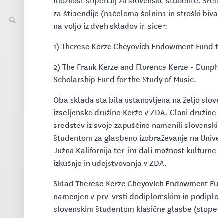
možnost štipendij za slovenske študente. Sre
za štipendije (načeloma šolnina in stroški biva
na voljo iz dveh skladov in sicer:
1) Therese Kerze Cheyovich Endowment Fund t
2) The Frank Kerze and Florence Kerze - Dunp
Scholarship Fund for the Study of Music.
Oba sklada sta bila ustanovljena na željo slo
izseljenske družine Kerže v ZDA. Člani družine
sredstev iz svoje zapuščine namenili slovensk
študentom za glasbeno izobraževanje na Unive
Južna Kalifornija ter jim dali možnost kulturne
izkušnje in udejstvovanja v ZDA.
Sklad Therese Kerze Cheyovich Endowment Fu
namenjen v prvi vrsti dodiplomskim in podip
slovenskim študentom klasične glasbe (stope