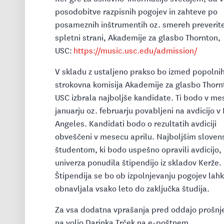
posodobitve razpisnih pogojev in zahteve po
posameznih inštrumentih oz. smereh preverit
spletni strani, Akademije za glasbo Thornton,
USC:
https://music.usc.edu/admission/
V skladu z ustaljeno prakso bo izmed popolnih
strokovna komisija Akademije za glasbo Thorn
USC izbrala najboljše kandidate. Ti bodo v me
januarju oz. februarju povabljeni na avdicijo v
Angeles. Kandidati bodo o rezultatih avdiciji
obveščeni v mesecu aprilu. Najboljšim sloven
študentom, ki bodo uspešno opravili avdicijo,
univerza ponudila štipendijo iz skladov Kerže.
Štipendija se bo ob izpolnjevanju pogojev lah
obnavljala vsako leto do zaključka študija.
Za vsa dodatna vprašanja pred oddajo prošnj
na voljo Darinka Trček na e-poštnem