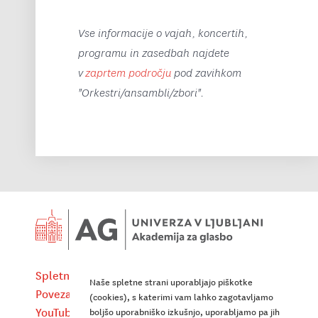
Vse informacije o vajah, koncertih,
programu in zasedbah najdete
v
zaprtem področju
pod zavihkom
"Orkestri/ansambli/zbori".
Spletna pošta
Instagram UL AG
Naše spletne strani uporabljajo piškotke
Povezave
X UL AG
(cookies), s katerimi vam lahko zagotavljamo
YouTube (koncertni cikli UL AG)
LinkedIn UL AG
boljšo uporabniško izkušnjo, uporabljamo pa jih