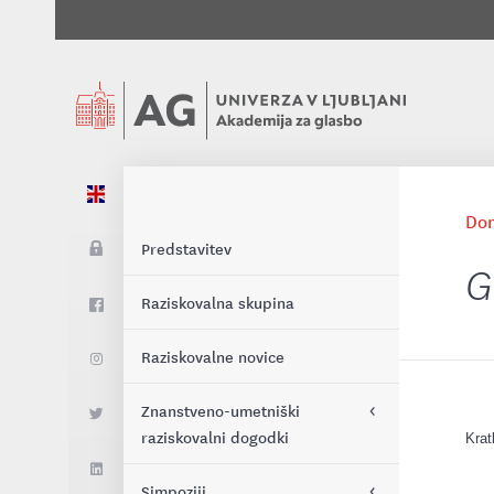
Do
Predstavitev
G
Raziskovalna skupina
Raziskovalne novice
Znanstveno-umetniški
raziskovalni dogodki
Krat
Simpoziji
EPARM 2024