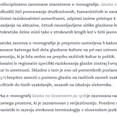
erdisciplinarno zasnovane znanstvene e-monografije.
Glasba n
dbuditi želi povezovanje družboslovnih, humanističnih in nara
ličnimi raziskovalnimi usmeritvami, odpirati izvirne pristope 
zarjanje na aktualne, četudi neuveljavljene vidike glasbene ku
stokratske širine misli tako v strokovnih krogih kot v širši javno
atska zasnova e-monografije je preprosto usmerjena h kakov
avnave katerega koli dela glasbene kulture na pri nas ozirom
arnostjo, ki je bila vedno na prepihu različnih kultur in poli
ionalni in regionalni specifiki raziskovanja glasbe znotraj Evro
tur in umetnosti. Skladno s tem je eno od pomembnih poslan
krepitev zavesti o pomenu glasbe na različnih ravneh vsakd
1918
cifičnih do tistih vsakdanjih, vezanih na izkušnjo slehernika.
rka e-monografij
je zasnovana na
Glasba na Slovenskem po 1918
turnega prostora, ki je zaznamovan z večjezičnostjo. Posebno
anistiki in razvoju strokovne terminologije v slovenskem jeziku,