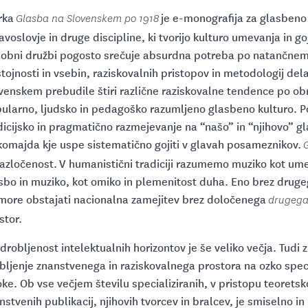
rka
je e-monografija za glasbeno
Glasba na Slovenskem po 1918
avoslovje in druge discipline, ki tvorijo kulturo umevanja in g
obni družbi pogosto srečuje absurdna potreba po natančnem
stojnosti in vsebin, raziskovalnih pristopov in metodologij dela:
venskem prebudile štiri različne raziskovalne tendence po obr
ularno, ljudsko in pedagoško razumljeno glasbeno kulturo. P
dicijsko in pragmatično razmejevanje na “našo” in “njihovo” gl
komajda kje uspe sistematično gojiti v glavah posameznikov.
razločenost. V humanistični tradiciji razumemo muziko kot umet
sbo in muziko, kot omiko in plemenitost duha. Eno brez drugeg
more obstajati nacionalna zamejitev brez določenega
drugeg
stor.
drobljenost intelektualnih horizontov je še veliko večja. Tudi
bljenje znanstvenega in raziskovalnega prostora na ozko speci
oke. Ob vse večjem številu specializiranih, v pristopu teorets
nstvenih publikacij, njihovih tvorcev in bralcev, je smiselno i