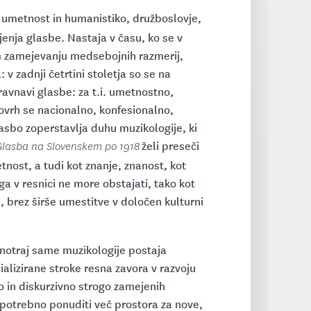
 umetnost in humanistiko, družboslovje,
ojenja glasbe. Nastaja v času, ko se v
 zamejevanju medsebojnih razmerij,
 v zadnji četrtini stoletja so se na
avnavi glasbe: za t.i. umetnostno,
ovrh se nacionalno, konfesionalno,
asbo zoperstavlja duhu muzikologije, ki
želi preseči
Glasba na Slovenskem po 1918
nost, a tudi kot znanje, znanost, kot
a v resnici ne more obstajati, tako kot
, brez širše umestitve v določen kulturni
a
 znotraj same muzikologije postaja
alizirane stroke resna zavora v razvoju
ko in diskurzivno strogo zamejenih
n potrebno ponuditi več prostora za nove,