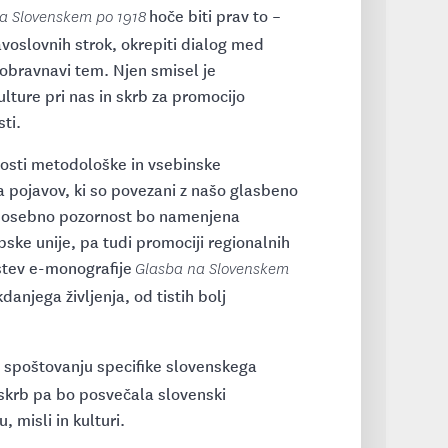
hoče biti prav to –
a Slovenskem po 1918
voslovnih strok, okrepiti dialog med
k obravnavi tem. Njen smisel je
lture pri nas in skrb za promocijo
sti.
osti metodološke in vsebinske
a pojavov, ki so povezani z našo glasbeno
tik. osebno pozornost bo namenjena
pske unije, pa tudi promociji regionalnih
stev e-monografije
Glasba na Slovenskem
anjega življenja, od tistih bolj
 spoštovanju specifike slovenskega
 skrb pa bo posvečala slovenski
 misli in kulturi.