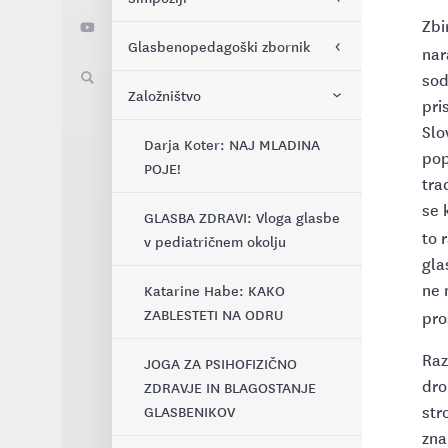
Zbi
Glasbenopedagoški zbornik
Učinkovito in samodoločeno
Mednarodni znanstveni
nar
vadenje kot priprava na
simpozij 2026: UČITELJI
sod
glasbeno nastopanje - prof.
GLASBE V SPREMINJAJOČEM
Založništvo
O reviji
pri
dr. Adina Mornell
SE SVETU
Slo
Namen in cilji
Darja Koter: NAJ MLADINA
pop
Mednarodni muzikološki
POJE!
tra
simpozij 2026: RADIO IN
Uredniški odbor
se 
PRENOSI UMETNOSTNE
GLASBA ZDRAVI: Vloga glasbe
to 
GLASBE
v pediatričnem okolju
Indeksiranost in vključenost v
gla
bibliografske baze
ne 
Mednarodni znanstveni
Katarine Habe: KAKO
simpozij 2025: GLASBA ZA
ZABLESTETI NA ODRU
Financiranje
pro
SPODBUJANJE ZDRAVJA IN
Raz
BLAGOSTANJA
JOGA ZA PSIHOFIZIČNO
Recenziranje
dro
ZDRAVJE IN BLAGOSTANJE
Mednarodni simpozij 2024:
str
GLASBENIKOV
Navodila za avtorje
GLASBA MLADIH PO 1945 IN
zna