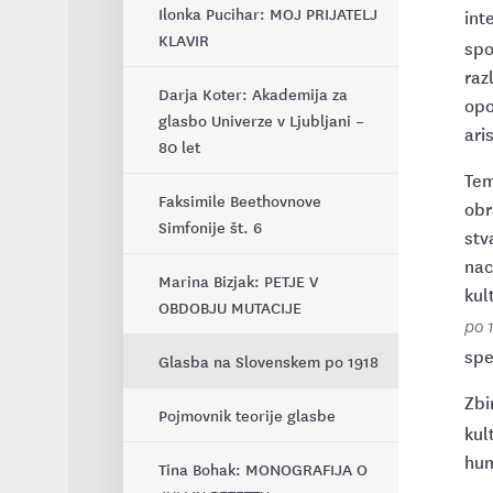
JEUNESSE MUSICALE
Ilonka Pucihar: MOJ PRIJATELJ
int
Izjava o etiki objavljanja in
KLAVIR
zlorabah pri objavljanju
spo
Mednarodni študentski
raz
simpozij 2024: GLASBENA
Darja Koter: Akademija za
41. Glasbenopedagoški
opo
INTERPRETACIJA: MED
glasbo Univerze v Ljubljani –
zbornik
ari
UMETNIŠKIM IN ZNANSTVENIM
80 let
40. Glasbenopedagoški
Tem
Mednarodni znanstveni
Faksimile Beethovnove
zbornik
obr
simpozij 2023: UMETNOST
Simfonije št. 6
stv
VKLJUČEVANJA IN
39. Glasbenopedagoški
nac
ZDRUŽEVANJA SKOZI GLASBO
Marina Bizjak: PETJE V
zbornik
kul
OBDOBJU MUTACIJE
po 
Mednarodni študentski forum
38. Glasbenopedagoški
spe
2023
Glasba na Slovenskem po 1918
zbornik
Zbi
Mednarodni simpozij 2023:
Pojmovnik teorije glasbe
Pretekle številke
kul
ZVOK IN GLASBA V
hum
DOŽIVLJANJU DOJENČKOV,
Tina Bohak: MONOGRAFIJA O
MALČKOV IN RANLJIVIH