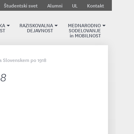
Študentski svet
Alumni
UL
Kontakt
KA
RAZISKOVALNA
MEDNARODNO
ST
DEJAVNOST
SODELOVANJE
in MOBILNOST
a Slovenskem po 1918
18