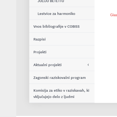
JULIJU BETETTU
SKUPIN
Lestvice za harmoniko
Gla
Mednarodni znanstveni
simpozij 2022: ODPRIMO
Vnos bibliografije v COBISS
VRATA GLASBENI UMETNOSTI
IN ZNANOSTI
Razpisi
Znanstveni simpozij ob 120.
Projekti
obletnici rojstva skladatelja,
profesorja in nekdanjega
Aktualni projekti
rektorja Lucijan
Zagonski raziskovalni program
Avtizem SAM z drugimi IV
Mednarodni znanstveni
[2026-2028]
simpozij 2019: FORMALNO IN
Komisija za etiko v raziskavah, ki
NEFORMALNO UČENJE IN
vključujejo delo z ljudmi
RSF [2025-2028]
POUČEVANJE GLASBE
Mednarodni znanstveni