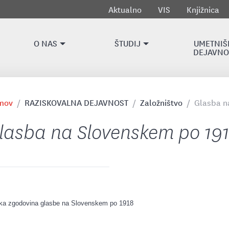
Aktualno
VIS
Knjižnica
O NAS
ŠTUDIJ
UMETNIŠ
DEJAVNO
mov
RAZISKOVALNA DEJAVNOST
Založništvo
Glasba n
lasba na Slovenskem po 19
ka zgodovina glasbe na Slovenskem po 1918