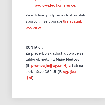
avdio-video konference
.
Za izdelavo podpisa v elektronskih
sporočilih se uporabi
Urejevalnik
podpisov
.
KONTAKT:
Za preverbo skladosti uporabe se
Mašo Medved
lahko obrnete na
(E:
promocija@ag.uni-lj.si
)
ali na
skrbništvo CGP UL (E:
cgp@uni-
lj.si
).