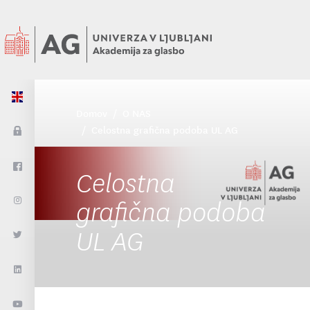
Domov
O NAS
Celostna grafična podoba UL AG
Celostna
grafična podoba
UL AG