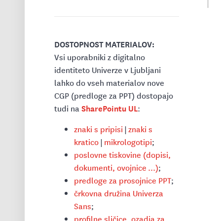
DOSTOPNOST MATERIALOV:
Vsi uporabniki z digitalno
identiteto Univerze v Ljubljani
lahko do vseh materialov nove
CGP (predloge za PPT) dostopajo
SharePointu UL
tudi na
:
znaki s pripisi
|
znaki s
kratico
|
mikrologotipi
;
poslovne tiskovine (dopisi,
dokumenti, ovojnice ...)
;
predloge za prosojnice PPT
;
črkovna družina Univerza
Sans
;
profilne sličice, ozadja za