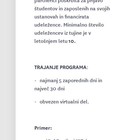
partnerici poskrbita za prijavo
študentov in zaposlenih na svojih
ustanovah in financirata
udeležence. Minimalno število
udeležencev iz tujine je v
10.
letošnjem letu
TRAJANJE PROGRAMA
:
- najmanj 5 zaporednih dni in
največ 30 dni
- obvezen virtualni del.
Primer: