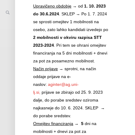
Upravičeno obdobje
→ od
1. 10. 2023
do 30.6.2024
. SKLEP → Po 1. 7. 2024
se sprosti omejitev 1 mobilnosti na
osebo, zato lahko kandidati izvedejo po
2 mobilnosti v okviru razpisa STT
2023-2024
. Pri tem se ohrani omejitev
financiranja na 5 dni mobilnosti + dnevi
za pot za posamezno mobilnost.
Način prijave
→ sprotni, na način
oddaje prijave na e-
naslov:
aginter@ag.uni-
lj.si,
prijave se zbirajo od 25. 9. 2023
dalje, do porabe sredstev oziroma
najkasneje do 10. 6. 2024. SKLEP →
do porabe sredstev.
Omejitev financiranja
→
5
dni na
mobilnosti + dnevi za pot za