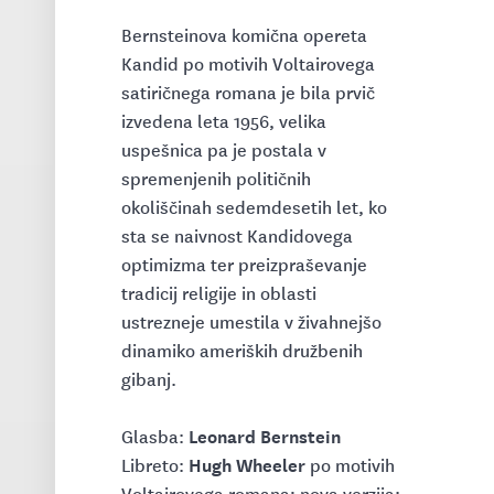
Bernsteinova komična opereta
Kandid po motivih Voltairovega
satiričnega romana je bila prvič
izvedena leta 1956, velika
uspešnica pa je postala v
spremenjenih političnih
okoliščinah sedemdesetih let, ko
sta se naivnost Kandidovega
optimizma ter preizpraševanje
tradicij religije in oblasti
ustrezneje umestila v živahnejšo
dinamiko ameriških družbenih
gibanj.
Leonard Bernstein
Glasba:
Hugh Wheeler
Libreto:
po motivih
Voltairovega romana; nova verzija: