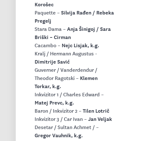
Korošec
Silvija Rađen / Rebeka
Paquette –
Pregelj
Anja Šinigoj / Sara
Stara Dama –
Briški – Cirman
Nejc Lisjak, k.g.
Cacambo –
Kralj / Hermann Augustus -
Dimitrije Savić
Guverner / Vanderdendur /
Klemen
Theodor Ragotski –
Torkar, k.g.
Inkvizitor 1 / Charles Edward –
Matej Prevc, k.g.
Tilen Lotrič
Baron / Inkvizitor 2 –
Jan Veljak
Inkvizitor 3 / Car Ivan –
Desetar / Sultan Achmet / –
Gregor Vauhnik, k.g.