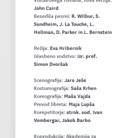
John Caird
R. Wilbur, S.
Besedila pesmi:
Sondheim, J. La Touche, L.
Hellman, D. Parker in L. Bernstein
Eva Hribernik
Režija:
izr. prof.
Glasbeno vodstvo:
Simon Dvoršak
Jaro Ješe
Scenografija:
Saša Krhen
Kostumografija:
Maša Vajda
Koreografija:
Maja Lupša
Prevod libreta:
strok. sod. Ivan
Korepetitorja:
Vombergar, Jakob Barbo
Koprodukcija: Akademija za