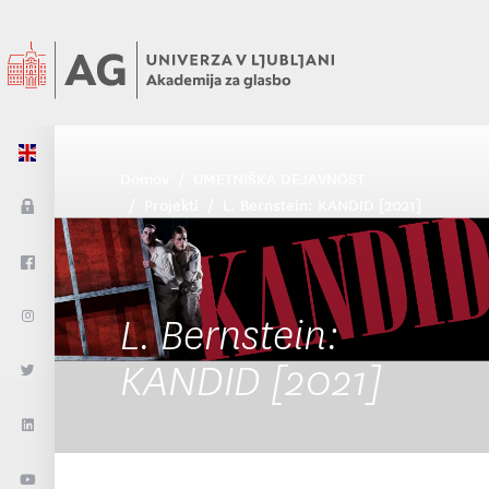
Domov
UMETNIŠKA DEJAVNOST
Projekti
L. Bernstein: KANDID [2021]
L. Bernstein:
KANDID [2021]